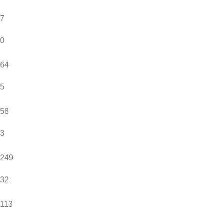
7
0
64
5
58
3
249
32
113