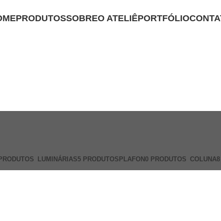
OME
PRODUTOS
SOBRE
O ATELIÊ
PORTFÓLIO
CONTA
 PRODUTOS
LUMINÁRIAS
5 PRODUTOS
PLAFON
0 PRODUTOS
COLUNA
8