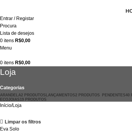
H
Entrar / Registar
Procura
Lista de desejos
0
itens
R$
0,00
Menu
0
itens
R$
0,00
Loja
Categorias
ARANDELA
2 PRODUTOS
LANÇAMENTOS
2 PRODUTOS
PENDENTES
40
ECOJOIAS
19 PRODUTOS
Início
Loja
Limpar os filtros
Eva Solo