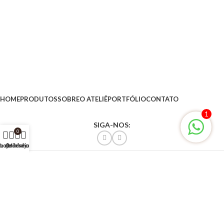
HOME
PRODUTOS
SOBRE
O ATELIÊ
PORTFÓLIO
CONTATO
1
SIGA-NOS:
0
ta de desejos
Loja
Carrinho
Minha conta
SIMONE OLIVEIRA
Feito com ❤️ por
MAVI
Facebook
Instagram