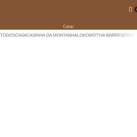
Casa
TODOS
CASA
CASINHA DA MONTANHA
LOKOMOTIVA BAR
RESERVA 
Casa Pérola
CASA
Casinha da Montanha
Casinha da Montanha
Lokomotiva Bar
Lokomotiva Bar
Reserva Tico-Tico
Reserva Tico-Tico
Sítio Dias Felizes
Sítio Dias Felizes