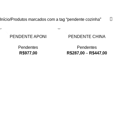
pendente cozinha
R$
0,
0
itens
Categorias
Início
Produtos marcados com a tag “pendente cozinha”
PENDENTE APONI
PENDENTE CHINA
Pendentes
Pendentes
R$
977,00
R$
287,00
–
R$
447,00