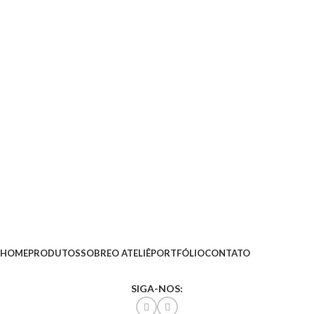
HOME
PRODUTOS
SOBRE
O ATELIÊ
PORTFÓLIO
CONTATO
SIGA-NOS: