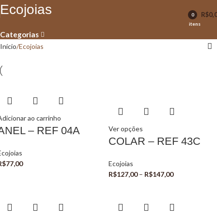
Ecojoias
R$
0,
0
itens
Categorias
Início
Ecojoias
Adicionar ao carrinho
ANEL – REF 04A
Ver opções
COLAR – REF 43C
Ecojoias
R$
77,00
Ecojoias
R$
127,00
–
R$
147,00