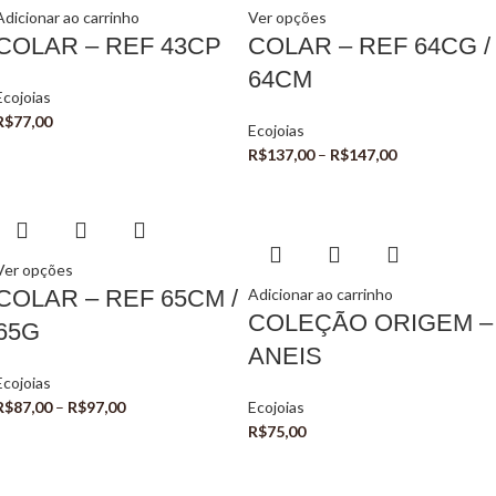
Adicionar ao carrinho
Ver opções
COLAR – REF 43CP
COLAR – REF 64CG /
64CM
Ecojoias
R$
77,00
Ecojoias
R$
137,00
–
R$
147,00
Ver opções
COLAR – REF 65CM /
Adicionar ao carrinho
COLEÇÃO ORIGEM –
65G
ANEIS
Ecojoias
R$
87,00
–
R$
97,00
Ecojoias
R$
75,00