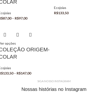
COLAR
Ecojoias
Ecojoias
R$
133,50
R$
87,00
–
R$
97,00
Ver opções
COLEÇÃO ORIGEM-
COLAR
Ecojoias
R$
133,50
–
R$
147,00
SIGA NOSSO INSTAGRAM
Nossas histórias no Instagram