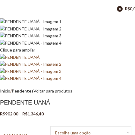
R$
0,
0
itens
Clique para ampliar
Início
Pendentes
Voltar para produtos
PENDENTE UANÁ
R$
902,00
–
R$
1.346,40