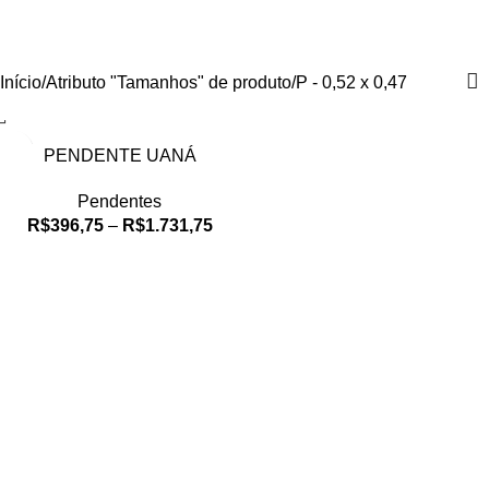
P - 0,52 x 0,47
Categorias
Início
Atributo "Tamanhos" de produto
P - 0,52 x 0,47
PENDENTE UANÁ
Pendentes
R$
396,75
–
R$
1.731,75