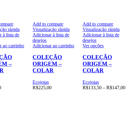
compare
Add to compare
Add to compare
ação rápida
Visualização rápida
Visualização rápida
 à lista de
Adicionar à lista de
Adicionar à lista de
desejos
desejos
Este
r ao carrinho
Adicionar ao carrinho
Ver opções
produto
tem
ÇÃO
COLEÇÃO
COLEÇÃO
várias
EM –
ORIGEM –
ORIGEM –
variantes.
R
COLAR
COLAR
As
opções
Ecojoias
Ecojoias
podem
Price
0
R$
225,00
R$
133,50
–
R$
147,00
ser
range
escolhidas
R$13
na
thro
página
R$14
do
produto