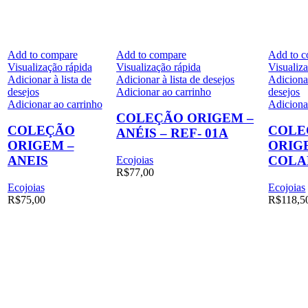
Add to compare
Add to compare
Add to 
Visualização rápida
Visualização rápida
Visualiz
Adicionar à lista de
Adicionar à lista de desejos
Adicionar
desejos
Adicionar ao carrinho
desejos
Adicionar ao carrinho
Adiciona
COLEÇÃO ORIGEM –
COLEÇÃO
COLE
ANÉIS – REF- 01A
ORIGEM –
ORIG
ANEIS
COLA
Ecojoias
R$
77,00
Ecojoias
Ecojoias
R$
75,00
R$
118,5