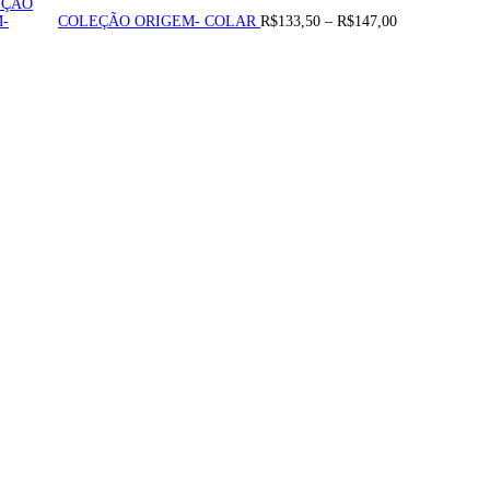
Price
COLEÇÃO ORIGEM- COLAR
R$
133,50
–
R$
147,00
range:
R$133,50
through
R$147,00