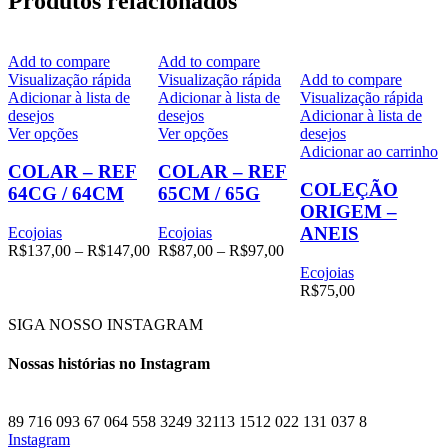
Produtos relacionados
Add to compare
Add to compare
Visualização rápida
Visualização rápida
Add to compare
Adicionar à lista de
Adicionar à lista de
Visualização rápida
desejos
desejos
Adicionar à lista de
Este
Este
Ver opções
Ver opções
desejos
produto
produto
Adicionar ao carrinho
tem
tem
COLAR – REF
COLAR – REF
várias
várias
COLEÇÃO
64CG / 64CM
65CM / 65G
variantes.
variantes.
ORIGEM –
As
As
ANEIS
Ecojoias
Ecojoias
opções
opções
Price
Price
R$
137,00
–
R$
147,00
R$
87,00
–
R$
97,00
podem
podem
range:
range:
Ecojoias
ser
ser
R$137,00
R$87,00
R$
75,00
escolhidas
escolhidas
through
through
na
na
R$147,00
R$97,00
SIGA NOSSO INSTAGRAM
página
página
do
do
Nossas histórias no Instagram
produto
produto
89
7
16
0
93
6
7
0
64
5
58
3
249
32
113
15
12
0
22
1
31
0
37
8
Instagram