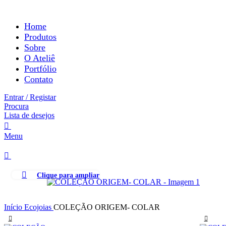
0
Home
Produtos
Sobre
O Ateliê
Portfólio
Contato
Entrar / Registar
Procura
Lista de desejos
0
Menu
0
Clique para ampliar
Início
Ecojoias
COLEÇÃO ORIGEM- COLAR